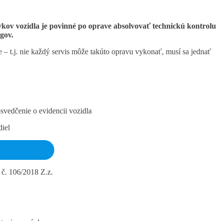
vkov vozidla je povinné po oprave absolvovať technickú kontrolu
gov.
 t.j. nie každý servis môže takúto opravu vykonať, musí sa jednať
svedčenie o evidencii vozidla
diel
 č. 106/2018 Z.z.