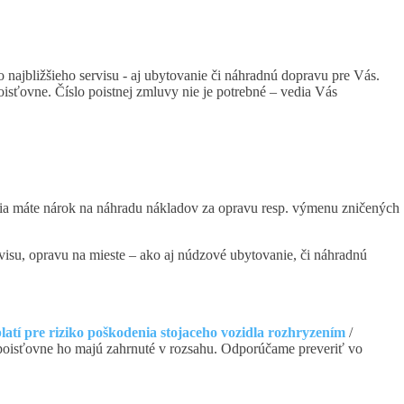
najbližšieho servisu - aj ubytovanie či náhradnú dopravu pre Vás.
oisťovne. Číslo poistnej zmluvy nie je potrebné – vedia Vás
stenia máte nárok na náhradu nákladov za opravu resp. výmenu zničených
visu, opravu na mieste – ako aj núdzové ubytovanie, či náhradnú
latí pre riziko poškodenia stojaceho vozidla rozhryzením
/
é poisťovne ho majú zahrnuté v rozsahu. Odporúčame preveriť vo