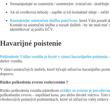
Nemanipulujte so zraneným / usmrteným zvieraťom - dodržujte 
Ak sú svedkovia nehody - zapíšte si ich kontaktné údaje – môže t
Kontaktujte asistenčnú službu poisťovne
,
ktorá Vám poradí ak
Kontakt na asistenčnú službu a rozsah služieb - by ste mali mať 
identifikovať aj podľa EČV.
Havarijné poistenie
Poškodenie Vášho vozidla je kryté v rámci havarijného poistenia
–
dielov vozidla.
V rámci asistenčných služieb, ktoré bývajú súčasťou havarijného poist
dopravu.
Riziko poškodenia zverou rozhryzením ?
Riziko poškodenia vozidla následkom
zrážky so zverou je považov
poškrabaním zverou – napríklad kuna, pes alebo divoké vtáctvo. Toto r
všeobecných poistných podmienkach, ktoré sú súčasťou vašej zmluvy 