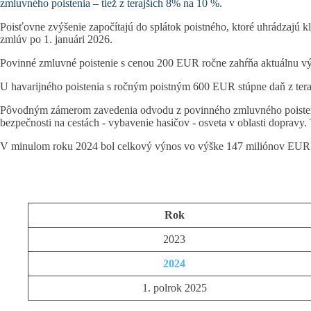
zmluvného poistenia – tiež z terajších 8% na 10 %.
Poisťovne zvýšenie započítajú do splátok poistného, ktoré uhrádzajú k
zmlúv po 1. januári 2026.
Povinné zmluvné poistenie s cenou 200 EUR ročne zahŕňa aktuálnu 
U havarijného poistenia s ročným poistným 600 EUR stúpne daň z ter
Pôvodným zámerom zavedenia odvodu z povinného zmluvného poistenia b
bezpečnosti na cestách - vybavenie hasičov - osveta v oblasti dopravy.
V minulom roku 2024 bol celkový výnos vo výške 147 miliónov EUR –
Rok
2023
2024
1. polrok 2025