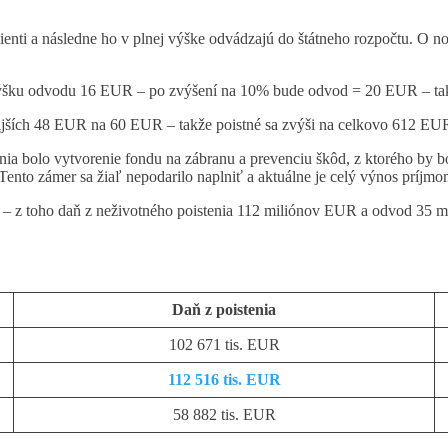
lienti a následne ho v plnej výške odvádzajú do štátneho rozpočtu. O n
výšku odvodu 16 EUR – po zvýšení na 10% bude odvod = 20 EUR – tak
ajších 48 EUR na 60 EUR – takže poistné sa zvýši na celkovo 612 EU
olo vytvorenie fondu na zábranu a prevenciu škôd, z ktorého by boli 
 Tento zámer sa žiaľ nepodarilo naplniť a aktuálne je celý výnos príjmo
 z toho daň z neživotného poistenia 112 miliónov EUR a odvod 35 mi
Daň z poistenia
102 671 tis. EUR
112 516 tis. EUR
58 882 tis. EUR