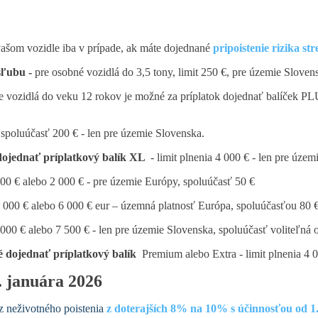
ašom vozidle iba v prípade, ak máte dojednané
pripoistenie rizika str
sľubu -
pre osobné vozidlá do 3,5 tony, limit 250 €, pre územie Slove
e vozidlá do veku 12 rokov je možné za príplatok dojednať balíček
, spoluúčasť 200 € - len pre územie Slovenska.
 dojednať príplatkový balík XL
- limit plnenia 4 000 € - len pre úze
 000 € alebo 2 000 € - pre územie Európy, spoluúčasť 50 €
 4 000 € alebo 6 000 € eur – územná platnosť Európa, spoluúčasťou 80 
 000 € alebo 7 500 € - len pre územie Slovenska, spoluúčasť voliteľná 
é dojednať príplatkový balík
Premium alebo Extra - limit plnenia 4 
. januára 2026
z neživotného poistenia
z doterajších 8% na 10% s účinnosťou od 1