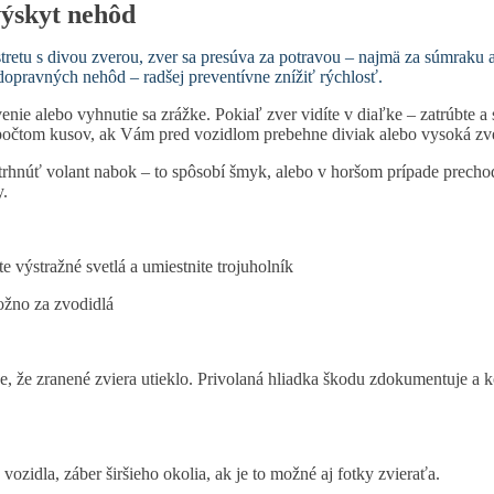
výskyt nehôd
stretu s divou zverou, zver sa presúva za potravou – najmä za súmraku a
pravných nehôd – radšej preventívne znížiť rýchlosť.
e alebo vyhnutie sa zrážke. Pokiaľ zver vidíte v diaľke – zatrúbte a s
m počtom kusov, ak Vám pred vozidlom prebehne diviak alebo vysoká zv
trhnúť volant nabok – to spôsobí šmyk, alebo v horšom prípade prechod
y.
e výstražné svetlá a umiestnite trojuholník
ožno za zvodidlá
, že zranené zviera utieklo. Privolaná hliadka škodu zdokumentuje a ko
ozidla, záber širšieho okolia, ak je to možné aj fotky zvieraťa.