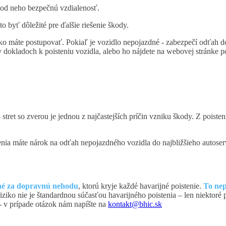
od neho bezpečnú vzdialenosť.
o byť dôležité pre ďalšie riešenie škody.
o máte postupovať. Pokiaľ je vozidlo nepojazdné - zabezpečí odťah do 
v dokladoch k poisteniu vozidla, alebo ho nájdete na webovej stránke p
 stret so zverou je jednou z najčastejších príčin vzniku škody. Z poi
enia máte nárok na odťah nepojazdného vozidla do najbližšieho autoser
ané za dopravnú nehodu
, ktorú kryje každé havarijné poistenie.
To nep
iziko nie je štandardnou súčasťou havarijného poistenia – len niektor
- v prípade otázok nám napíšte na
kontakt@bhic.sk