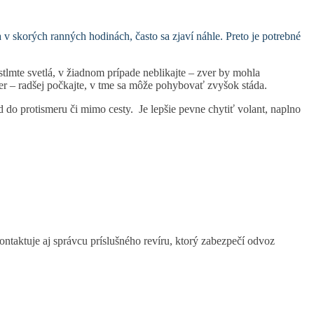
 v skorých ranných hodinách, často sa zjaví náhle. Preto je potrebné
tlmte svetlá, v žiadnom prípade neblikajte – zver by mohla
er – radšej počkajte, v tme sa môže pohybovať zvyšok stáda.
 do protismeru či mimo cesty. Je lepšie pevne chytiť volant, naplno
ntaktuje aj správcu príslušného revíru, ktorý zabezpečí odvoz