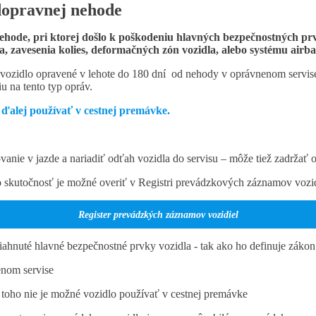
dopravnej nehode
ehode, pri ktorej došlo k poškodeniu hlavných bezpečnostných pr
, zavesenia kolies, deformačných zón vozidla, alebo systému airba
ozidlo opravené v lehote do 180 dní od nehody v oprávnenom servise –
u na tento typ opráv.
 ďalej používať v cestnej premávke.
anie v jazde a nariadiť odťah vozidla do servisu – môže tiež zadržať o
to skutočnosť je možné overiť v Registri prevádzkových záznamov vozi
Register prevádzkých záznamov vozidiel
siahnuté hlavné bezpečnostné prvky vozidla - tak ako ho definuje zákon
enom servise
toho nie je možné vozidlo používať v cestnej premávke