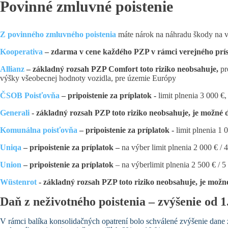
Povinné zmluvné poistenie
Z povinného zmluvného poistenia
máte nárok na náhradu škody na v
Kooperativa
– zdarma v cene každého PZP v rámci verejného prí
Allianz
– základný rozsah PZP Comfort toto riziko neobsahuje,
pr
výšky všeobecnej hodnoty vozidla, pre územie Európy
ČSOB Poisťovňa
– pripoistenie za príplatok -
limit plnenia 3 000 €
Generali
- základný rozsah PZP toto riziko neobsahuje, je možné
Komunálna poisťovňa
– pripoistenie za príplatok -
limit plnenia 1
Uniqa
– pripoistenie za príplatok –
na výber limit plnenia 2 000 € /
Union
– pripoistenie za príplatok
– na výberlimit plnenia 2 500 € / 5
Wüstenrot
- základný rozsah PZP toto riziko neobsahuje, je možn
Daň z neživotného poistenia – zvýšenie od 1
V rámci balíka konsolidačných opatrení bolo schválené zvýšenie dane 