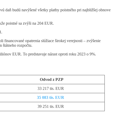
ovú daň budú navýšené všetky platby poistného pri najbližšej obnove
že poistné sa zvýši na 204 EUR.
R.
financované opatrenia slúžiace širokej verejnosti – zvýšenie
m štátneho rozpočtu.
liónov EUR. To predstavuje nárast oproti roku 2023 o 9%.
Odvod z PZP
33 217 tis. EUR
35 083 tis. EUR
39 251 tis. EUR