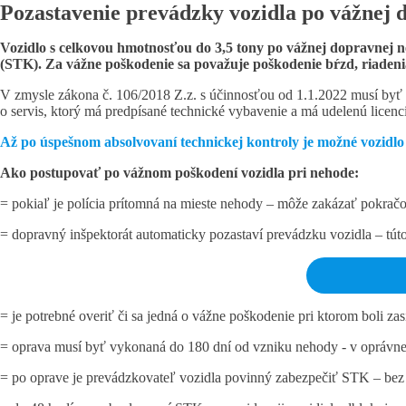
Pozastavenie prevádzky vozidla po vážnej 
Vozidlo s celkovou hmotnosťou do 3,5 tony po vážnej dopravnej n
(STK). Za vážne poškodenie sa považuje poškodenie bŕzd, riadenia
V zmysle zákona č. 106/2018 Z.z. s účinnosťou od 1.1.2022 musí byť v
o servis, ktorý má predpísané technické vybavenie a má udelenú licenci
Až po úspešnom absolvovaní technickej kontroly je možné vozidlo
Ako postupovať po vážnom poškodení vozidla pri nehode:
= pokiaľ je polícia prítomná na mieste nehody – môže zakázať pokračov
= dopravný inšpektorát automaticky pozastaví prevádzku vozidla – tú
= je potrebné overiť či sa jedná o vážne poškodenie pri ktorom boli za
= oprava musí byť vykonaná do 180 dní od vzniku nehody - v oprávn
= po oprave je prevádzkovateľ vozidla povinný zabezpečiť STK – bez 