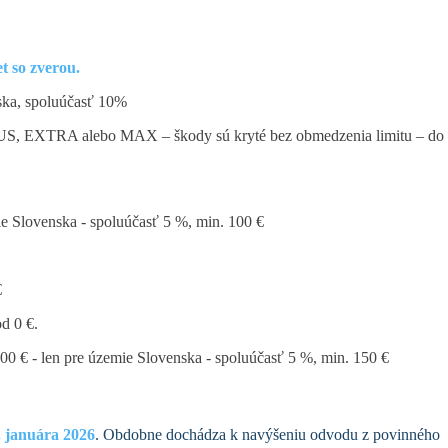
et so zverou.
nska, spoluúčasť 10%
 PLUS, EXTRA alebo MAX – škody sú kryté bez obmedzenia limitu – do
mie Slovenska - spoluúčasť 5 %, min. 100 €
€
od 0 €.
000 € - len pre územie Slovenska - spoluúčasť 5 %, min. 150 €
. januára 2026
. Obdobne dochádza k navýšeniu odvodu z povinného