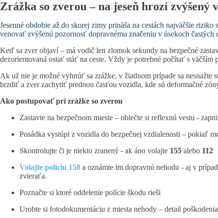
Zrážka so zverou – na jeseň hrozí zvýšený 
Jesenné obdobie až do skorej zimy prináša na cestách najväčšie riziko 
venovať zvýšenú pozornosť dopravnému značeniu v úsekoch častých do
Keď sa zver objaví – má vodič len zlomok sekundy na bezpečné zastaveni
dezorientovaná ostať stáť na ceste. Vždy je potrebné počítať s väčší
Ak už nie je možné vyhnúť sa zrážke, v žiadnom prípade sa nesnažte s
brzdiť a zver zachytiť prednou časťou vozidla, kde sú deformačné zón
Ako postupovať pri zrážke so zverou
Zastavte na bezpečnom mieste – oblečte si reflexnú vestu - zapnit
Posádka vystúpi z vozidla do bezpečnej vzdialenosti – pokiaľ m
Skontrolujte či je niekto zranený - ak áno volajte
155
alebo
112
Volajte políciu 158
a oznámte im dopravnú nehodu - aj v prípade
zvieraťa.
Poznačte si ktoré oddelenie polície škodu rieši
Urobte si fotodokumentáciu z miesta nehody – detail poškodenia v