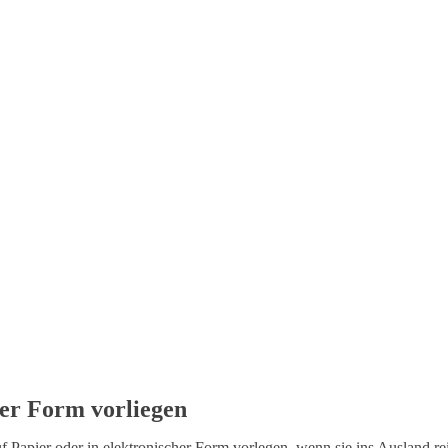
her Form vorliegen
 Papier oder in elektronischer Form vorlegen, wenn sie ins Ausland rei